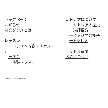
10月26日（日）Halloween Party!
トップページ
カトレアについて
お知らせ
ーカトレアの歴史
​社交ダンスとは
ー講師紹介
ースタジオの様子
レッスン
ーアクセス
ーレッスン内容・スケジュー
ル
よくある質問
ー料金
お問い合わせ
ー体験レッスン
© Cattleya Ballroom Dance Studio