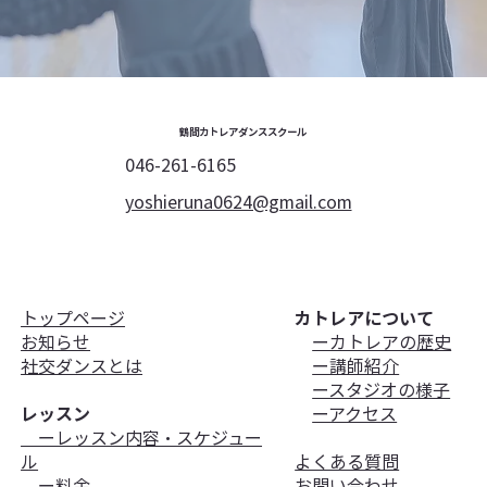
鶴間カトレアダンススクール
046-261-6165
yoshieruna0624@gmail.com
トップページ
カトレアについて
お知らせ
ーカトレアの歴史
​社交ダンスとは
ー講師紹介
ースタジオの様子
レッスン
ーアクセス
ーレッスン内容・スケジュー
ル
よくある質問
ー料金
お問い合わせ