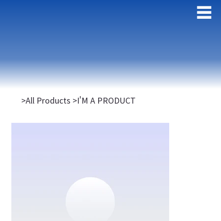
>
All Products
>
I'M A PRODUCT