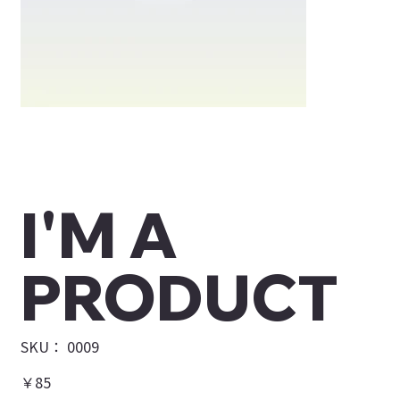
I'M A
PRODUCT
SKU：
SKU：
0009
0009
価
￥85
格